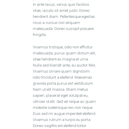
In ante lacus, varius quis facilisis
vitae, iaculis sit amet justo. Donec
hendrerit diam. Pellentesque egestas
risus a cursus nisl aliquam
malesuada. Donec suscipit posuere
fringilla.
Vivamus tristique, odio non efficitur
malesuada, purus quam dictum elit,
vitae hendrerit ex magna et urna.
Nulla sed blandit ante, eu auctor felis.
Vivamus ornare quam dignissim
odio tincidunt a eleifend. Maecenas
gravida porta purus est vestibulum.
Nam ut elit massa. Etiam metus
sapien, placerat eget volutpat eu,
ultrices id elit. Sed vel neque ac quam
molestie scelerisque nec non neque.
Duis sed mi augue imperdiet eleifend.
Vivamus rutrum a turpis eu porta.
Donec sagittis est eleifend tortor