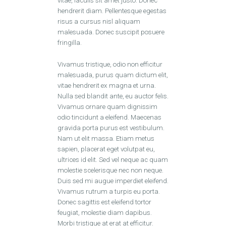
vitae, iaculis sit amet justo. Donec
hendrerit diam. Pellentesque egestas
risus a cursus nisl aliquam
malesuada. Donec suscipit posuere
fringilla.
Vivamus tristique, odio non efficitur
malesuada, purus quam dictum elit,
vitae hendrerit ex magna et urna.
Nulla sed blandit ante, eu auctor felis.
Vivamus ornare quam dignissim
odio tincidunt a eleifend. Maecenas
gravida porta purus est vestibulum.
Nam ut elit massa. Etiam metus
sapien, placerat eget volutpat eu,
ultrices id elit. Sed vel neque ac quam
molestie scelerisque nec non neque.
Duis sed mi augue imperdiet eleifend.
Vivamus rutrum a turpis eu porta.
Donec sagittis est eleifend tortor
feugiat, molestie diam dapibus.
Morbi tristique at erat at efficitur.