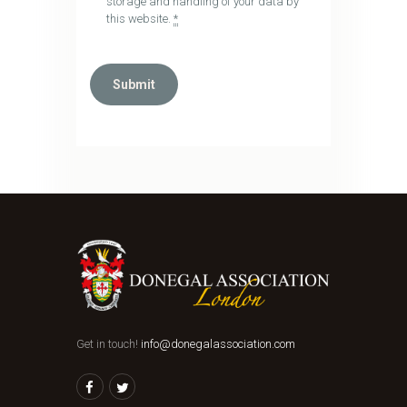
storage and handling of your data by
this website.
*
Get in touch!
info@donegalassociation.com